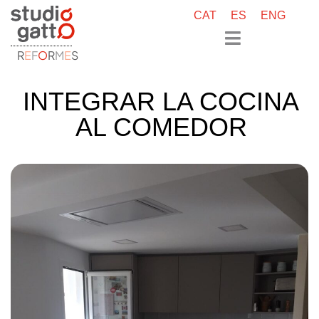
CAT
ES
ENG
R
E
F
O
R
M
E
S
INTEGRAR LA COCINA
AL COMEDOR