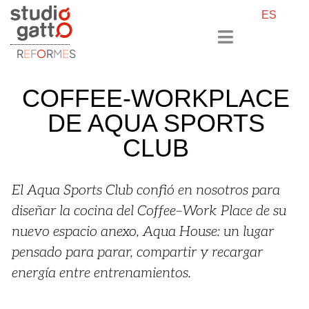
ES
R
E
F
O
R
M
E
S
COFFEE-WORKPLACE
DE AQUA SPORTS
CLUB
El Aqua Sports Club confió en nosotros para
diseñar la cocina del Coffee–Work Place de su
nuevo espacio anexo, Aqua House: un lugar
pensado para parar, compartir y recargar
energía entre entrenamientos.