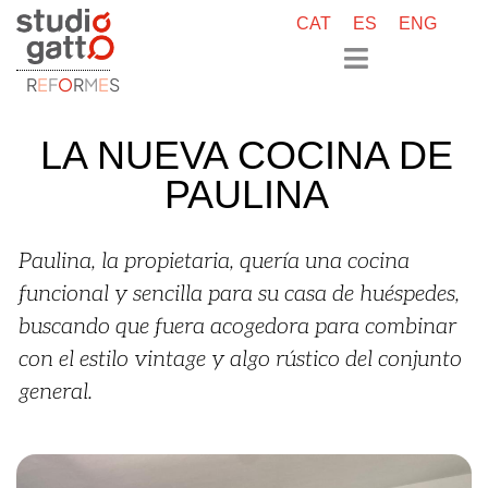
CAT
ES
ENG
R
E
F
O
R
M
E
S
LA NUEVA COCINA DE
PAULINA
Paulina, la propietaria, quería una cocina
funcional y sencilla para su casa de huéspedes,
buscando que fuera acogedora para combinar
con el estilo vintage y algo rústico del conjunto
general.