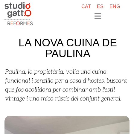
CAT
ES
ENG
R
E
F
O
R
M
E
S
LA NOVA CUINA DE
PAULINA
Paulina, la propietària, volia una cuina
funcional i senzilla per a casa d'hostes, buscant
que fos acollidora per combinar amb l'estil
vintage i una mica rústic del conjunt general.