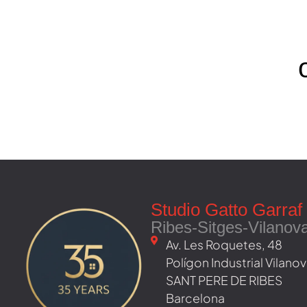
Studio Gatto Garraf
Ribes-Sitges-Vilanov
Av. Les Roquetes, 48 ​
Polígon Industrial Vilan
SANT PERE DE RIBES
Barcelona