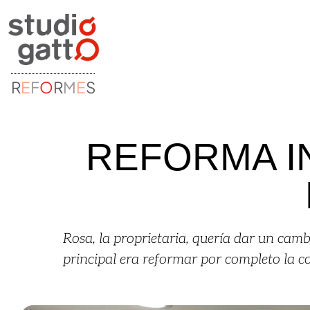
R
E
F
O
R
M
E
S
REFORMA I
Rosa, la proprietaria, quería dar un cam
principal era reformar por completo la c