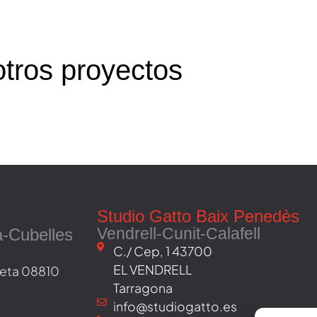
otros proyectos
Studio Gatto Baix Penedès
Vendrell-Cunit-Calafell
a-Cubelles
C./ Cep, 1 43700
EL VENDRELL
oveta 08810
Tarragona
info@studiogatto.es