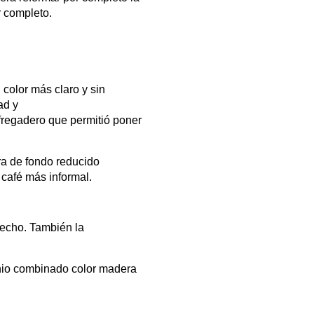
r completo.
color más claro y sin
ad y
fregadero que permitió poner
a de fondo reducido
café más informal.
techo. También la
nio combinado color madera