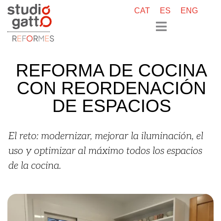
CAT
ES
ENG
R
E
F
O
R
M
E
S
REFORMA DE COCINA
CON REORDENACIÓN
DE ESPACIOS
El reto: modernizar, mejorar la iluminación, el
uso y optimizar al máximo todos los espacios
de la cocina.