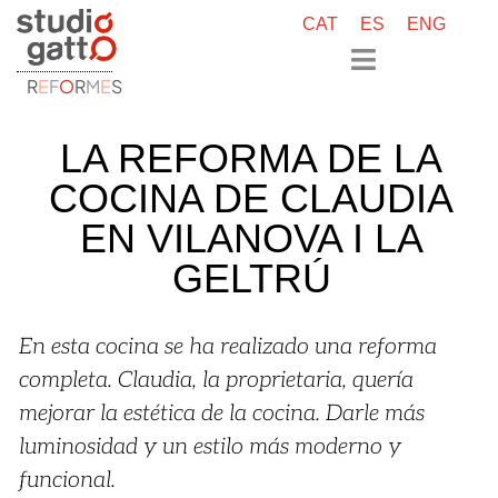
CAT
ES
ENG
R
E
F
O
R
M
E
S
LA REFORMA DE LA
COCINA DE CLAUDIA
EN VILANOVA I LA
GELTRÚ
En esta cocina se ha realizado una reforma
completa. Claudia, la proprietaria, quería
mejorar la estética de la cocina. Darle más
luminosidad y un estilo más moderno y
funcional.