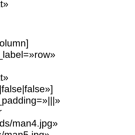
t»
column]
_label=»row»
t»
alse|false»]
padding=»|||»
r
ads/man4.jpg»
s/man5.jpg»