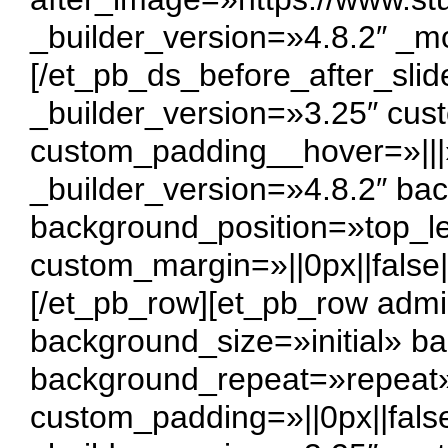
_builder_version=»4.8.2″ _m
[/et_pb_ds_before_after_sli
_builder_version=»3.25″ cus
custom_padding__hover=»|||
_builder_version=»4.8.2″ bac
background_position=»top_l
custom_margin=»||0px||false|
[/et_pb_row][et_pb_row admi
background_size=»initial» b
background_repeat=»repeat» 
custom_padding=»||0px||fals