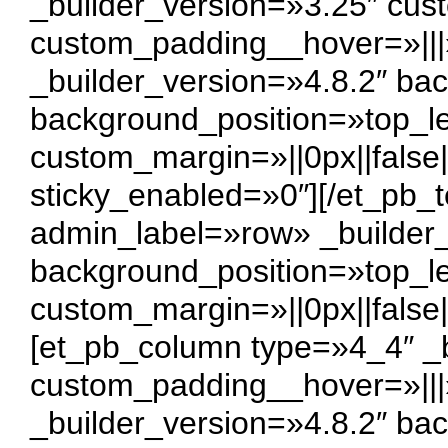
_builder_version=»3.25″ cus
custom_padding__hover=»|||
_builder_version=»4.8.2″ bac
background_position=»top_l
custom_margin=»||0px||false
sticky_enabled=»0″]
[/et_pb_
admin_label=»row» _builder_
background_position=»top_l
custom_margin=»||0px||false|
[et_pb_column type=»4_4″ _b
custom_padding__hover=»|||
_builder_version=»4.8.2″ bac