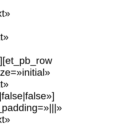
xt»
t»
w][et_pb_row
e=»initial»
t»
alse|false»]
padding=»|||»
xt»