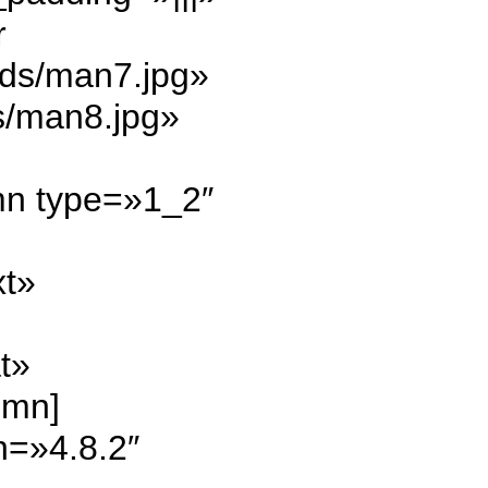
r
ads/man7.jpg»
s/man8.jpg»
mn type=»1_2″
xt»
t»
umn]
n=»4.8.2″