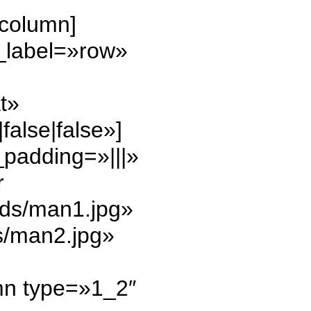
_column]
_label=»row»
t»
alse|false»]
padding=»|||»
r
ads/man1.jpg»
s/man2.jpg»
mn type=»1_2″