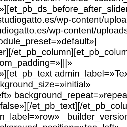
][et_pb_ds_before_after_slide
tudiogatto.es/wp-content/uplo
udiogatto.es/wp-content/upload
odule_preset=»default»]
der][/et_pb_column][et_pb_colu
tom_padding=»|||»
»][et_pb_text admin_label=»Te
kground_size=»initial»
eft» background_repeat=»repea
false»]
[/et_pb_text][/et_pb_col
n_label=»row» _builder_versio