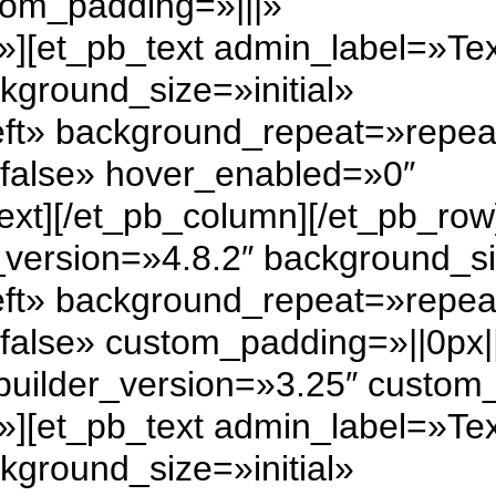
tom_padding=»|||»
»][et_pb_text admin_label=»Te
kground_size=»initial»
eft» background_repeat=»repea
|false» hover_enabled=»0″
text][/et_pb_column][/et_pb_ro
version=»4.8.2″ background_siz
eft» background_repeat=»repea
false» custom_padding=»||0px||f
uilder_version=»3.25″ custom_
»][et_pb_text admin_label=»Te
kground_size=»initial»