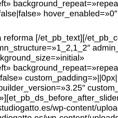
eft» background_repeat=»repea
alse|false» hover_enabled=»0″
la reforma
[/et_pb_text][/et_pb_
umn_structure=»1_2,1_2″ admin
kground_size=»initial»
eft» background_repeat=»repea
false» custom_padding=»||0px||f
uilder_version=»3.25″ custom_
][et_pb_ds_before_after_slide
tudiogatto.es/wp-content/uplo
udiogatto.es/wp-content/upload