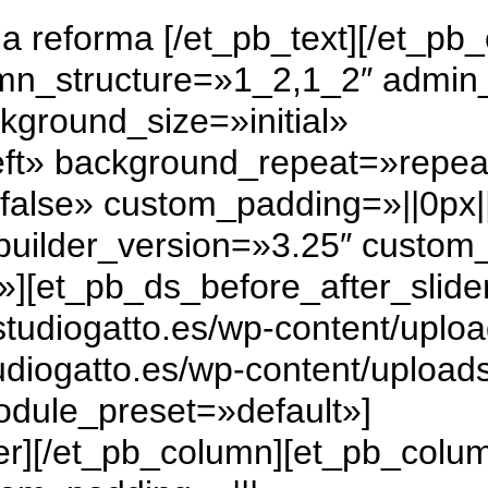
 la reforma
[/et_pb_text][/et_pb
umn_structure=»1_2,1_2″ admin
kground_size=»initial»
eft» background_repeat=»repea
false» custom_padding=»||0px||f
uilder_version=»3.25″ custom_
][et_pb_ds_before_after_slide
tudiogatto.es/wp-content/uplo
udiogatto.es/wp-content/upload
odule_preset=»default»]
der][/et_pb_column][et_pb_colu