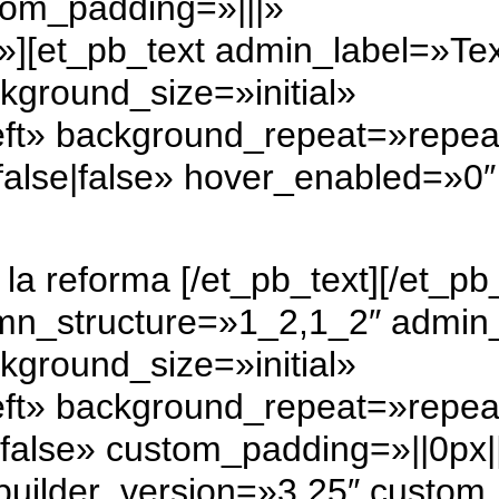
tom_padding=»|||»
»][et_pb_text admin_label=»Te
kground_size=»initial»
eft» background_repeat=»repea
alse|false» hover_enabled=»0″
 la reforma
[/et_pb_text][/et_p
umn_structure=»1_2,1_2″ admin
kground_size=»initial»
eft» background_repeat=»repea
false» custom_padding=»||0px||f
uilder_version=»3.25″ custom_