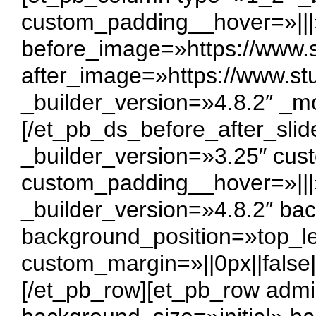
custom_padding__hover=»|||»
before_image=»https://www.s
after_image=»https://www.st
_builder_version=»4.8.2″ _m
[/et_pb_ds_before_after_sli
_builder_version=»3.25″ cus
custom_padding__hover=»|||
_builder_version=»4.8.2″ bac
background_position=»top_l
custom_margin=»||0px||false|
[/et_pb_row][et_pb_row admi