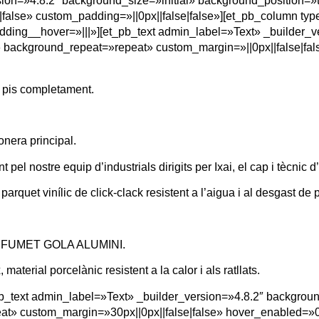
ion=»4.8.2″ background_size=»initial» background_position=»t
false» custom_padding=»||0px||false|false»][et_pb_column ty
ding__hover=»|||»][et_pb_text admin_label=»Text» _builder_v
» background_repeat=»repeat» custom_margin=»||0px||false|fa
l pis completament.
conera principal.
 pel nostre equip d’industrials dirigits per Ixai, el cap i tècnic d
rquet vinílic de click-clack resistent a l’aigua i al desgast de 
or FUMET GOLA ALUMINI.
aterial porcelànic resistent a la calor i als ratllats.
pb_text admin_label=»Text» _builder_version=»4.8.2″ backgroun
at» custom_margin=»30px||0px||false|false» hover_enabled=»0