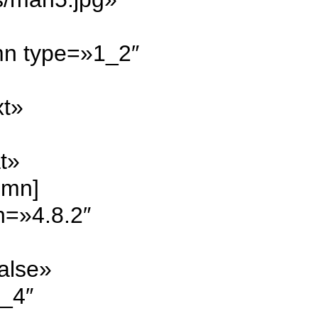
mn type=»1_2″
xt»
t»
umn]
n=»4.8.2″
alse»
4_4″