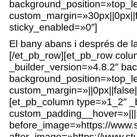
background_position=»top_l
custom_margin=»30px||0px||f
sticky_enabled=»0″]
El bany abans i després de 
[/et_pb_row][et_pb_row col
_builder_version=»4.8.2″ bac
background_position=»top_l
custom_margin=»||0px||false|
[et_pb_column type=»1_2″ _b
custom_padding__hover=»|||»
before_image=»https://www.s
after_image=»https://www.st