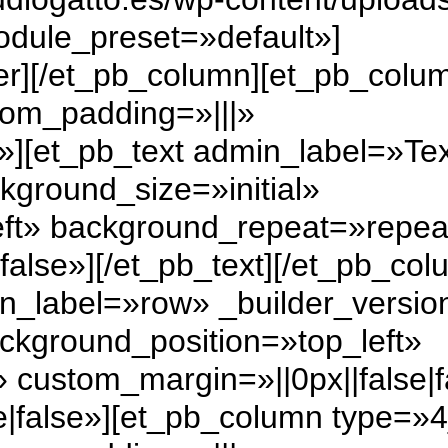
odule_preset=»default»]
der][/et_pb_column][et_pb_colu
tom_padding=»|||»
»][et_pb_text admin_label=»Te
kground_size=»initial»
eft» background_repeat=»repea
false»]
[/et_pb_text][/et_pb_col
n_label=»row» _builder_versio
ackground_position=»top_left»
custom_margin=»||0px||false|f
e|false»][et_pb_column type=»