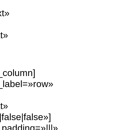
xt»
t»
b_column]
_label=»row»
t»
alse|false»]
padding=»|||»