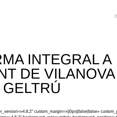
I
MA INTEGRAL A
T DE VILANOVA 
GELTRÚ
r_version=»4.8.2″ custom_margin=»||0px||false|false» custom_p