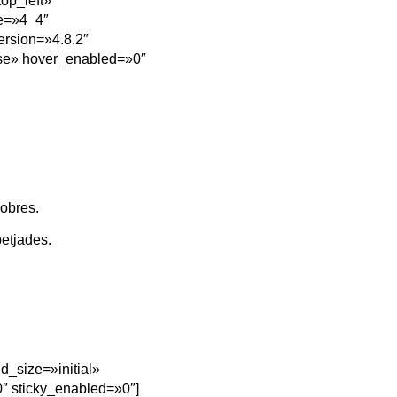
op_left»
pe=»4_4″
ersion=»4.8.2″
lse» hover_enabled=»0″
’obres.
petjades.
d_size=»initial»
″ sticky_enabled=»0″]