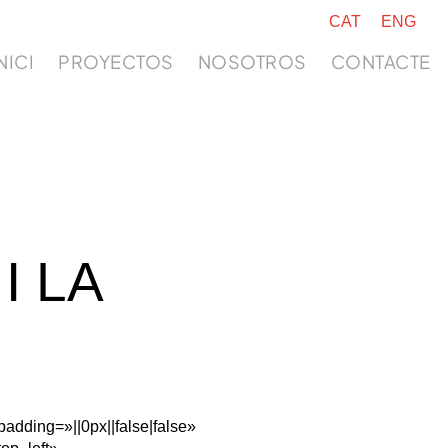
CAT
ENG
NICI
PROYECTOS
NOSOTROS
CONTACTE
I LA
adding=»||0px||false|false»