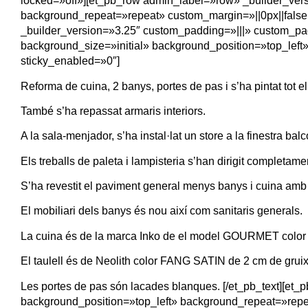
locked=»off»][et_pb_row admin_label=»row» _builder_vers
background_repeat=»repeat» custom_margin=»||0px||false|
_builder_version=»3.25″ custom_padding=»|||» custom_pad
background_size=»initial» background_position=»top_left
sticky_enabled=»0″]
Reforma de cuina, 2 banys, portes de pas i s’ha pintat tot e
També s’ha repassat armaris interiors.
A la sala-menjador, s’ha instal·lat un store a la finestra bal
Els treballs de paleta i lampisteria s’han dirigit completament
S’ha revestit el paviment general menys banys i cuina amb pa
El mobiliari dels banys és nou així com sanitaris generals.
La cuina és de la marca Inko de el model GOURMET col
El taulell és de Neolith color FANG SATIN de 2 cm de gruix, m
Les portes de pas són lacades blanques.
[/et_pb_text][et_
background_position=»top_left» background_repeat=»repe