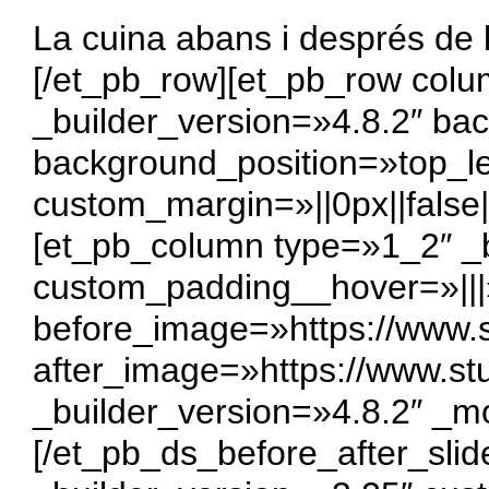
La cuina abans i després de
[/et_pb_row][et_pb_row col
_builder_version=»4.8.2″ bac
background_position=»top_l
custom_margin=»||0px||false|
[et_pb_column type=»1_2″ _b
custom_padding__hover=»|||»
before_image=»https://www.s
after_image=»https://www.st
_builder_version=»4.8.2″ _m
[/et_pb_ds_before_after_sli