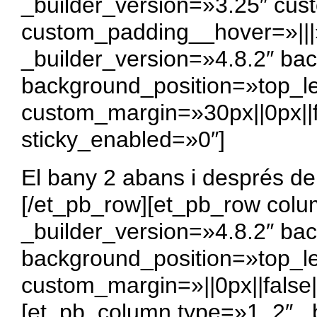
_builder_version=»3.25″ cus
custom_padding__hover=»|||
_builder_version=»4.8.2″ bac
background_position=»top_l
custom_margin=»30px||0px||f
sticky_enabled=»0″]
El bany 2 abans i després de
[/et_pb_row][et_pb_row col
_builder_version=»4.8.2″ bac
background_position=»top_l
custom_margin=»||0px||false|
[et_pb_column type=»1_2″ _b