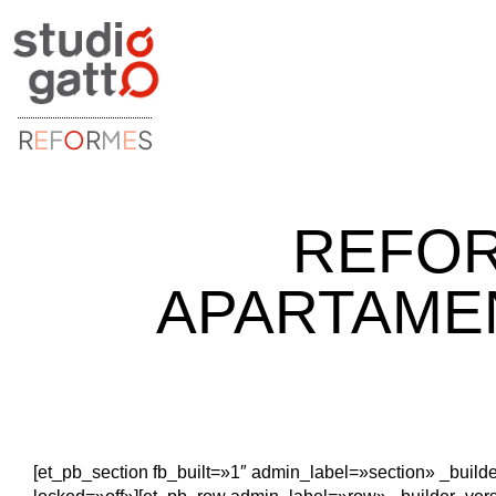
R
E
F
O
R
M
E
S
REFOR
APARTAMEN
[et_pb_section fb_built=»1″ admin_label=»section» _builde