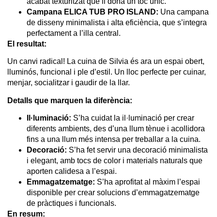
acabat texturitzat que li dóna un toc únic.
Campana ELICA TUB PRO ISLAND:
Una campana
de disseny minimalista i alta eficiència, que s’integra
perfectament a l’illa central.
El resultat:
Un canvi radical! La cuina de Silvia és ara un espai obert,
lluminós, funcional i ple d’estil. Un lloc perfecte per cuinar,
menjar, socialitzar i gaudir de la llar.
Detalls que marquen la diferència:
Il·luminació:
S’ha cuidat la il·luminació per crear
diferents ambients, des d’una llum tènue i acollidora
fins a una llum més intensa per treballar a la cuina.
Decoració:
S’ha fet servir una decoració minimalista
i elegant, amb tocs de color i materials naturals que
aporten calidesa a l’espai.
Emmagatzematge:
S’ha aprofitat al màxim l’espai
disponible per crear solucions d’emmagatzematge
de pràctiques i funcionals.
En resum: