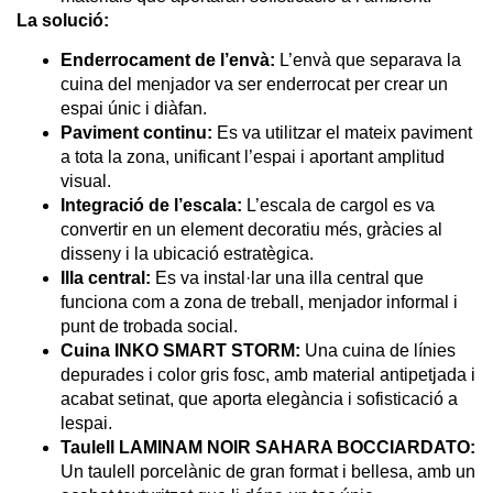
La solució:
Enderrocament de l’envà:
L’envà que separava la
cuina del menjador va ser enderrocat per crear un
espai únic i diàfan.
Paviment continu:
Es va utilitzar el mateix paviment
a tota la zona, unificant l’espai i aportant amplitud
visual.
Integració de l’escala:
L’escala de cargol es va
convertir en un element decoratiu més, gràcies al
disseny i la ubicació estratègica.
Illa central:
Es va instal·lar una illa central que
funciona com a zona de treball, menjador informal i
punt de trobada social.
Cuina INKO SMART STORM:
Una cuina de línies
depurades i color gris fosc, amb material antipetjada i
acabat setinat, que aporta elegància i sofisticació a
lespai.
Taulell LAMINAM NOIR SAHARA BOCCIARDATO:
Un taulell porcelànic de gran format i bellesa, amb un