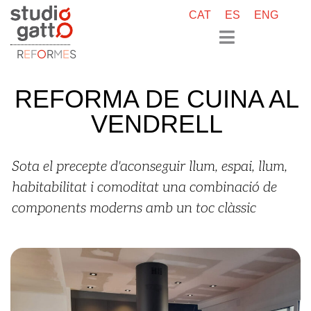
CAT
ES
ENG
R
E
F
O
R
M
E
S
REFORMA DE CUINA AL
VENDRELL
Sota el precepte d'aconseguir llum, espai, llum,
habitabilitat i comoditat una combinació de
components moderns amb un toc clàssic