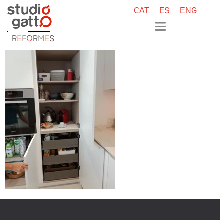
CAT
ES
ENG
R
E
F
O
R
M
E
S