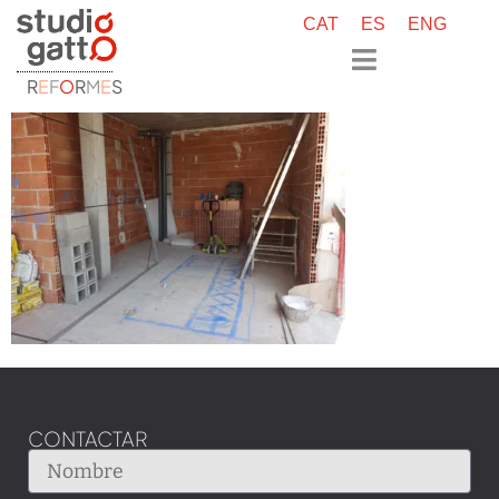
CAT
ES
ENG
R
E
F
O
R
M
E
S
CONTACTAR