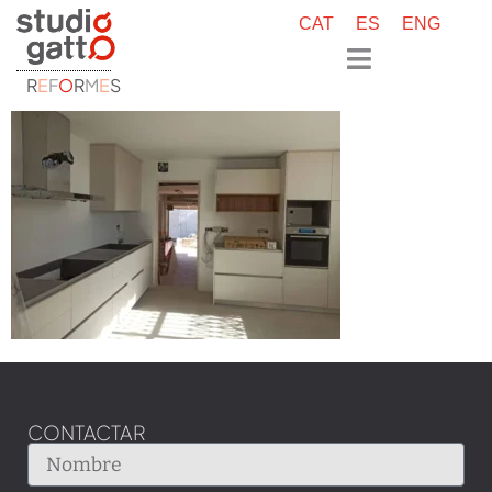
CAT
ES
ENG
R
E
F
O
R
M
E
S
CONTACTAR