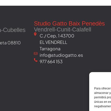
Studio Gatto Baix Penedès
Vendrell-Cunit-Calafell
a-Cubelles
C./ Cep, 1 43700
EL VENDRELL
oveta 08810
Tarragona
info@studiogatto.es
977 664 153
Para ofrecer
almacenar y/
permitirá pr
únicas en es
negativament