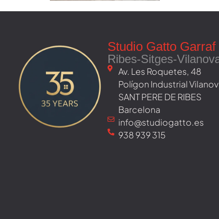
Studio Gatto Garraf
Ribes-Sitges-Vilanov
Av. Les Roquetes, 48 ​
Polígon Industrial Vilan
SANT PERE DE RIBES
Barcelona
info@studiogatto.es
938 939 315