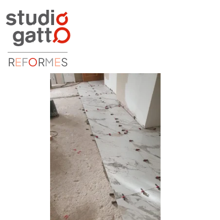
R
E
F
O
R
M
E
S