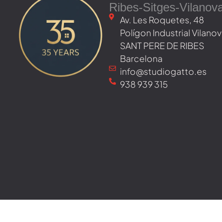
Ribes-Sitges-Vilanov
Av. Les Roquetes, 48 ​
Polígon Industrial Vilan
SANT PERE DE RIBES
Barcelona
info@studiogatto.es
938 939 315