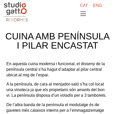
CAT
ENG
R
E
F
O
R
M
E
S
CUINA AMB PENÍNSULA
I PILAR ENCASTAT
En aquesta cuina moderna i funcional, el disseny de la
península central s’ha hagut d’adaptar al pilar central
ubicat al mig de l’espai.
A la península, de cara al menjador-saló s’ha col·locat
una vinoteca ja que els propietaris són amants del bon
vi. La península disposa d’un voladís per a 3 tamborets.
De l’altra banda de la península el modulatge és de
gavetes més calaixos interns per a l’emmagatzematge