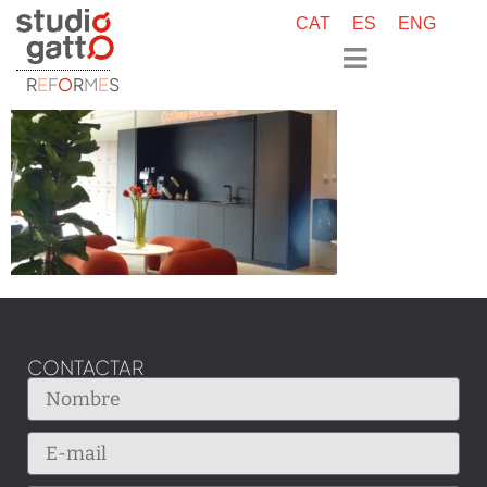
CAT
ES
ENG
R
E
F
O
R
M
E
S
CONTACTAR