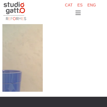
CAT
ES
ENG
R
E
F
O
R
M
E
S