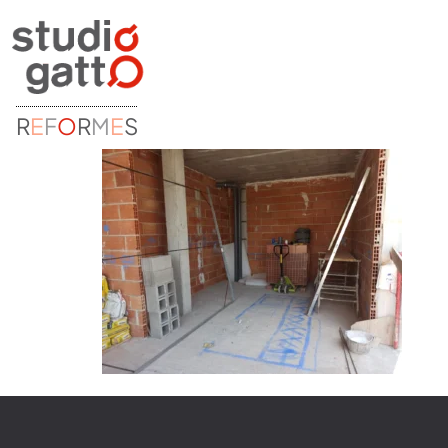
R
E
F
O
R
M
E
S