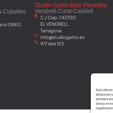
Studio Gatto Baix Penedès
Vendrell-Cunit-Calafell
a-Cubelles
C./ Cep, 1 43700
EL VENDRELL
oveta 08810
Tarragona
info@studiogatto.es
977 664 153
Para ofrecer
almacenar y/
permitirá pr
únicas en es
negativament