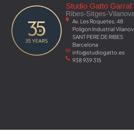
Studio Gatto Garraf
Ribes-Sitges-Vilanov
Av. Les Roquetes, 48 ​
Polígon Industrial Vilan
SANT PERE DE RIBES
Barcelona
info@studiogatto.es
938 939 315