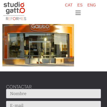
CAT
ES
ENG
R
E
F
O
R
M
E
S
CONTACTAR