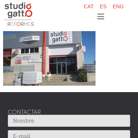
CAT
ES
ENG
R
E
F
O
R
M
E
S
CONTACTAR