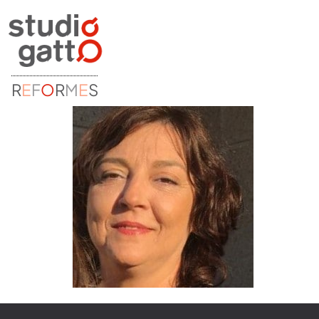
R
E
F
O
R
M
E
S