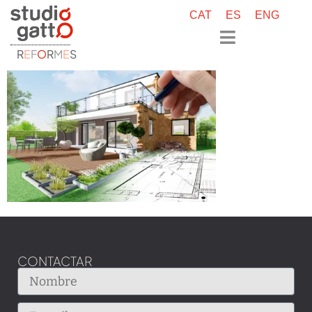
CAT
ES
ENG
R
E
F
O
R
M
E
S
CONTACTAR