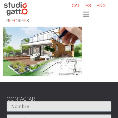
CAT
ES
ENG
R
E
F
O
R
M
E
S
CONTACTAR