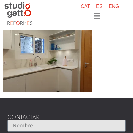
CAT
ES
ENG
R
E
F
O
R
M
E
S
CONTACTAR