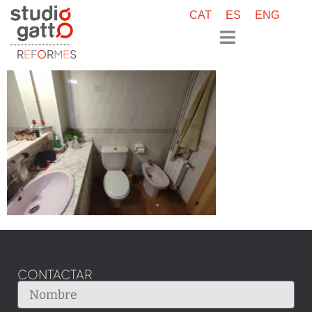
CAT
ES
ENG
R
E
F
O
R
M
E
S
CONTACTAR