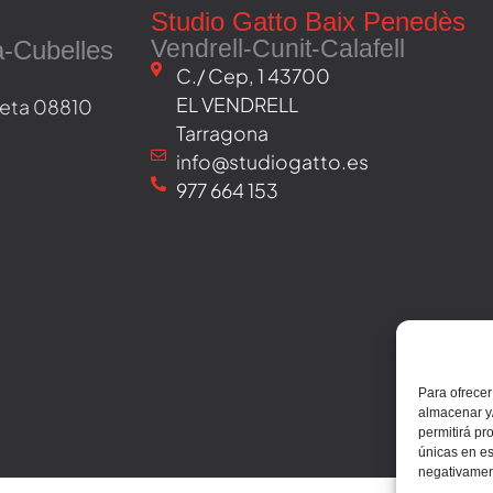
Studio Gatto Baix Penedès
Vendrell-Cunit-Calafell
a-Cubelles
C./ Cep, 1 43700
EL VENDRELL
oveta 08810
Tarragona
info@studiogatto.es
977 664 153
Para ofrecer
almacenar y/
permitirá pr
únicas en es
negativament