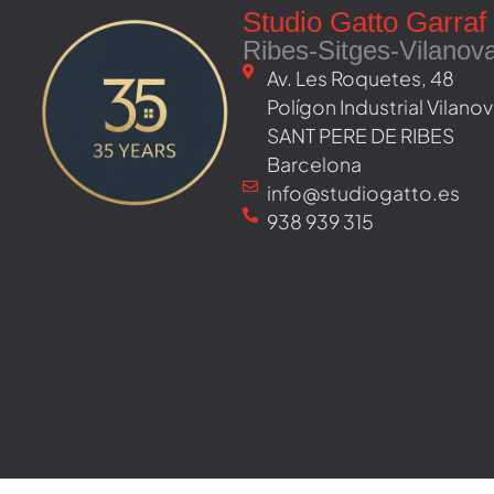
Studio Gatto Garraf
Ribes-Sitges-Vilanov
Av. Les Roquetes, 48 ​
Polígon Industrial Vilan
SANT PERE DE RIBES
Barcelona
info@studiogatto.es
938 939 315