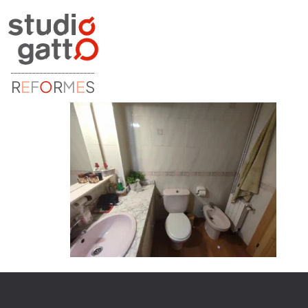
R
E
F
O
R
M
E
S