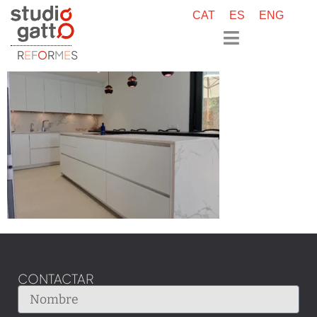
CAT
ES
ENG
R
E
F
O
R
M
E
S
CONTACTAR