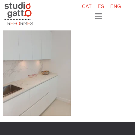
CAT
ES
ENG
R
E
F
O
R
M
E
S