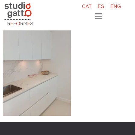
CAT
ES
ENG
R
E
F
O
R
M
E
S