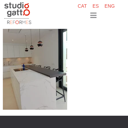
CAT
ES
ENG
R
E
F
O
R
M
E
S