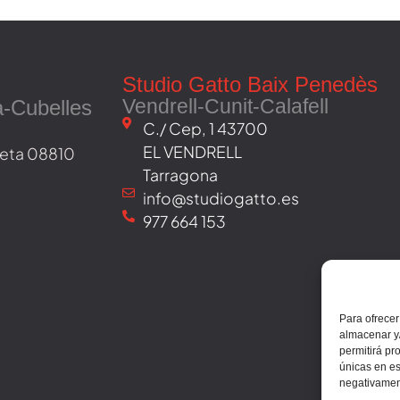
Studio Gatto Baix Penedès
Vendrell-Cunit-Calafell
a-Cubelles
C./ Cep, 1 43700
EL VENDRELL
oveta 08810
Tarragona
info@studiogatto.es
977 664 153
Para ofrecer
almacenar y/
permitirá pr
únicas en es
negativament