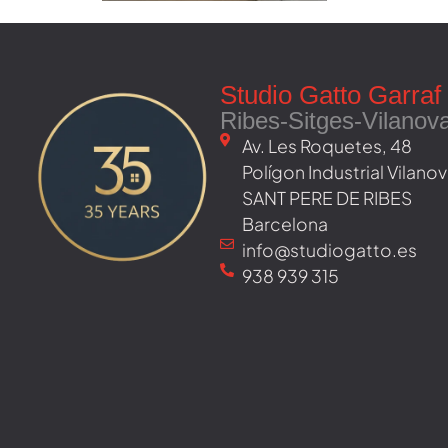
Studio Gatto Garraf
Ribes-Sitges-Vilanov
Av. Les Roquetes, 48 ​
Polígon Industrial Vilan
SANT PERE DE RIBES
Barcelona
info@studiogatto.es
938 939 315