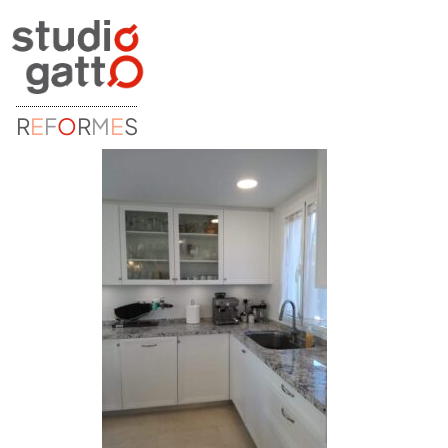
R
E
F
O
R
M
E
S