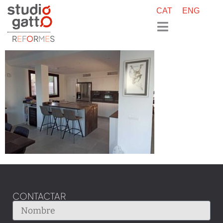
CAT
ENG
R
E
F
O
R
M
E
S
CONTACTAR