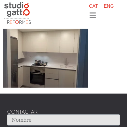
CAT
ENG
R
E
F
O
R
M
E
S
CONTACTAR