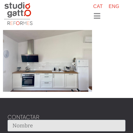
CAT
ENG
R
E
F
O
R
M
E
S
CONTACTAR