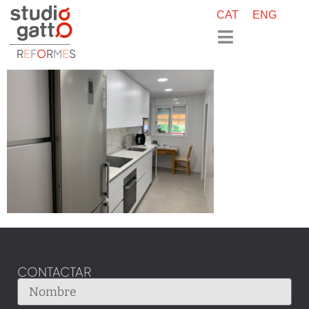
CAT
ENG
R
E
F
O
R
M
E
S
CONTACTAR