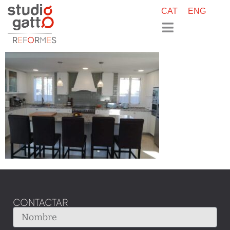
CAT
ENG
R
E
F
O
R
M
E
S
CONTACTAR